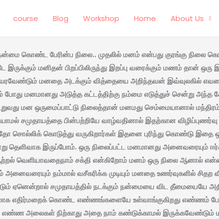
course
Blog
Workshop
Home
About Us
ண்ட பேரின்ப நிலை.. முதலில் மனம் என்பது குரங்கு நிலை கொண்
ருக்கும் மனிதன் பிறப்பிலிருந்து இறப்பு வரைக்கும் மணம் தான் ஒரு 
வேண்டும் மனதை அடக்கும் வித்தையை அறிந்தவன் இவ்வுலகில் எவரையும் ந
போது மனமானது அடுத்த கட்டத்திற்கு நம்மை எடுத்துச் சென்று அந்த க
ூறுவது மன ஒருமைப்பாட்டு நிலைத்தான் மனமது செம்மையானால் மந்திரம
ெரியாமல் சமுதாயத்தை பின்பற்றியே வாழ்வதினால் இதற்கான விழிப்புணர்வ
தோ சொல்லிக் கொடுத்து வருகிறார்கள் இதனை புரிந்து கொண்டு இதை ஒ
 தெளிவாக இருப்போம்‌‌. ஒரு நிலைப்பட்ட மனமானது அனைவரையும் ஈர்க்கும
றல் வெளியாவதைநாம் சக்தி என்கிறோம் மனம் ஒரு நிலை ஆனால் என்ன 
ாம் அனைவரையும் நம்மால் வசீகரிக்க முடியும் மனதை உணர்வுகளில் சிதற வ
ேண்டும் ஏனென்றால் சமுதாயத்தில் நடக்கும் நன்மையை விட தீமையையே அ
ிகமாக எதிர்மறைக் கொண்ட எண்ணங்களையே உள்வாங்குகிறது எண்ணம்
 எண்ண அலைகள் நிற்காது அதை நாம் கண்டுக்காமல் இருக்கவேண்டும் 