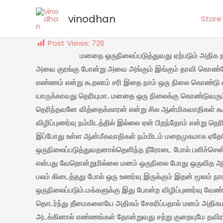
Skip
vinodhan
Store
to
content
Post Views:
726
மனதை ஒருநிலைப்படுத்துவது ஏற்படும் அதிக நன்மை கொ
அவை குரங்கு போன்று அவை அங்கும் இங்கும் தாவி கொண்டே இ
எண்ணம் என்று கூறலாம் சரி இதை நாம் ஒரு நிலை கொண்டு வர
யாருக்காவது தெரியுமா. மனதை ஒரு நிலைக்கு கொண்டுவரும் 
தெரிந்தவனே வித்தைக்காரன் என்று சில ஆன்மிகவாதிகள் க
விழிப்புணர்வு நம்மிடத்தில் இல்லை ஏன் பிறந்தோம் என்று த
இப்போது உள்ள ஆன்மீகவாதிகள் நம்மிடம் மறைமுகமாக ஏதே
ஒருநிலைப்படுத்துவதனால்தெளிந்த நீரோடை போல் பளிச்சென்று
என்பது வேறொன்றுமில்லை மனம் ஒருநிலை போது ஒருவித ஆற்
பலம் கிடைத்தது போல் ஒரு உணர்வு இருக்கும் இதன் மூலம் ந
ஒருநிலைப்படும்.மக்களுக்கு இது போன்ற விழிப்புணர்வு வ
தொடர்ந்து தீமைகளையே அதிகம் சேகரிப்பதால் மனம் அத
அடக்கினால் எண்ணங்கள் தோன்றுவது சற்று குறையுமே தவிர