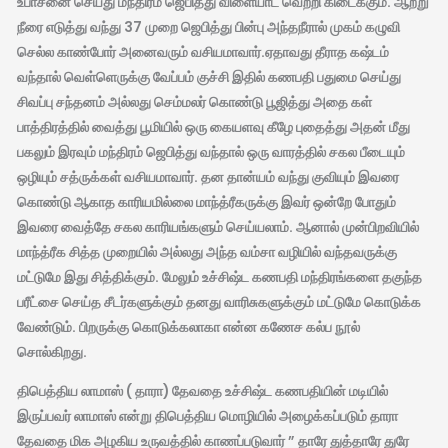
உபாசனை செய்து மந்திரம் ஜெபித்து விளையாட வெற்றி கிடைக்கும். ஆற்று
நீரை எடுத்து வந்து 37 முறை ஜெபித்து பின்பு அந்தநீரால் முகம் கழுவி
செல்ல காண்போர் அனைவரும் வசியமாவார்.ஏதாவது தீராத கஷ்டம்
வந்தால் வெள்ளெருக்கு வேப்பம் குச்சி இதில் கணபதி பதுமை செய்து
சிவப்பு சந்தனம் அல்லது செம்மலர் கொண்டு பூஜித்து அதை கள்
பாத்திரத்தில் வைத்து பூமியில் ஒரு கையளவு கீழே புதைத்து அதன் மீது
பகலும் இரவும் மந்திரம் ஜெபித்து வந்தால் ஒரு வாரத்தில் சகல பீடையும்
ஒழியும் சத்ருக்கள் வசியமாவார். தன தான்யம் வந்து குவியும் இவரை
கொண்டு ஆகாத காரியமில்லை மாந்த்ரீகருக்கு இவர் ஒன்றே போதும்
இவரை வைத்தே சகல காரியங்களும் செய்யலாம். ஆனால் முன்பிறவியில்
மாந்த்ரீக சித்த முறையில் அல்லது அந்த வம்சா வழியில் வந்தவருக்கு
மட்டுமே இது சித்திக்கும். மேலும் உச்சிஷ்ட கணபதி மந்திரங்களை தகுந்த
பரீட்சை செய்த சீடர்களுக்கும் தனது வாரிசுகளுக்கும் மட்டுமே கொடுக்க
வேண்டும். பிறருக்கு கொடுக்கலாகா என்ன கணேச கல்ப நூல்
சொல்கிறது.
திபெத்திய லாமாஸ் ( தாரா) தேவதை உச்சிஷ்ட கணபதியின் மடியில்
இருப்பவர் லாமாஸ் என்று திபெத்திய மொழியில் அழைக்கப்படும் தாரா
தேவதை மிக அழகிய உருவத்தில் காணப்படுவார் ” தாரே துத்தாரே துரே