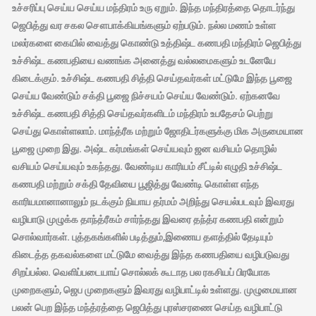
உச்சரிப்பு செய்ய செய்ய மந்திரம் உரு ஏறும். இந்த மந்திரத்தை தொடர்ந்து
ஜெபித்து வர சகல சௌபாக்கியங்களும் ஏற்படும். நல்ல மணம் உள்ள
மலர்களை கையில் வைத்து கொண்டு உத்திஷ்ட கணபதி மந்திரம் ஜெபித்து
உச்சிஷ்ட கணபதியை வணங்க அனைத்து வல்லமைகளும் உடனேயே
கிடைக்கும். உச்சிஷ்ட கணபதி சித்தி செய்தவர்கள் மட்டுமே இந்த பூஜை
செய்ய வேண்டும் சக்தி பூஜை நிச்சயம் செய்ய வேண்டும். ஏற்கனவே
உச்சிஷ்ட கணபதி சித்தி செய்தவர்களிடம் மந்திரம் உபதேசம் பெற்று
செய்து கொள்ளலாம். மாந்த்ரீக மற்றும் ஜோதிடர்களுக்கு மிக அருமையான
பூஜை முறை இது. அஷ்ட கர்மங்கள் செய்யவும் ஜன வசியம் தொழில்
வசியம் செய்யவும் உகந்தது. வேண்டிய காரியம் சீட்டில் எழுதி உச்சிஷ்ட
கணபதி மற்றும் சக்தி தேவியை பூஜித்து வேண்டி கொள்ள எந்த
காரியமானானாலும் நடக்கும் நியாய தர்மம் அறிந்து செயல்படவும் இவரது
வழிபாடு முழுக்க தாந்த்ரீகம் சார்ந்தது இவரை தந்த்ர கணபதி என்றும்
சொல்வார்கள். புத்தகங்களில் படித்தும்,இணைய தளத்தில் தேடியும்
கிடைத்த தகவல்களை மட்டுமே வைத்து இந்த கணபதியை வழிபடுவது
சிறப்பல்ல. வெளிப்படையாய் சொல்லக் கூடாத பல ரகசியப் பிரயோக
முறைகளும், ஜெப முறைகளும் இவரது வழிபாட்டில் உள்ளது. முழுமையான
பலன் பெற இந்த மந்த்ரத்தை ஜெபித்து புரஸ்சரணை செய்த வழிபாட்டு