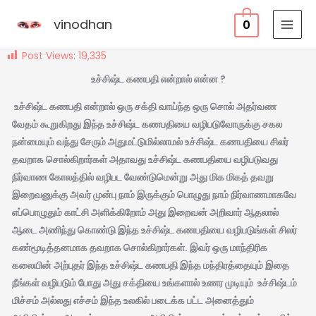
Skip
vinodhan
0
to
content
Post Views:
19,335
உச்சிஷ்ட கணபதி என்றால் என்ன ?
உச்சிஷ்ட கணபதி என்றால் ஒரு சக்தி வாய்ந்த ஒரு சொல் அதர்வண
வேதம் கூறுகிறது இந்த உச்சிஷ்ட கணபதியை வழிபடுவோருக்கு சகல
நன்மையும் வந்து சேரும் அதுமட்டுமில்லாமல் உச்சிஷ்ட கணபதியை சிலர்
தவறாக சொல்கிறார்கள் அதாவது உச்சிஷ்ட கணபதியை வழிபடுவது
நிர்வாண கோலத்தில் வழிபட வேண்டுமென்று அது மிக மிகத் தவறு
இறைவனுக்கு அவர் முன்பு நாம் இருக்கும் பொழுது நாம் நிர்வாணமாகவே
எப்பொழுதும் காட்சி அளிக்கிறோம் அது இறைவன் அறிவார் ஆதலால்
ஆடை அணிந்து கொண்டு இந்த உச்சிஷ்ட கணபதியை வழிபடுங்கள் சிலர்
கண்மூடித்தனமாக தவறாக சொல்கிறார்கள். இவர் ஒரு மாந்திரிக
கலையின் அற்புதர் இந்த உச்சிஷ்ட கணபதி இந்த மந்திரத்தையும் இதை
நீங்கள் வழிபடும் போது அது சக்தியை உங்களால் உணர முடியும் உச்சிஷ்டம்
மிச்சம் அல்லது எச்சம் இந்த உலகில் படைக்க பட்ட அனைத்தும்