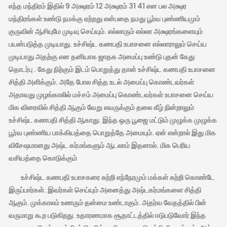
எந்த மந்திரம் இதில் 9 அக்ஷரம் 12 அக்ஷரம் 31 41 என பல அக்ஷர
மந்திரங்கள் உண்டு நமக்கு ஏற்றது என்பதை நமது பூர்வ புண்ணியமும்
குருவின் ஆசியுமே முடிவு செய்யும். எல்லாரும் எல்லா அக்ஷரங்களையும்
பயன்படுத்த முடியாது. உச்சிஷ்ட கணபதி உபாசனை எல்லாராலும் செய்ய
முடியாது அதற்கு என தனியாக ஜாதக அமைப்பு உண்டு புதன் கேது
தொடர்பு . கேது நிற்கும் இடம் பொறுத்து தான் உச்சிஷ்ட கணபதி உபாசனை
சித்தி அளிக்கும். அதே போல சித்த உடல் அமைப்பு கொண்டவர்கள்
அதாவது முழங்காலில் மச்சம் அமைப்பு கொண்டவர்கள் உபாசனை செய்ய
மிக விரைவில் சித்தி ஆகும் வேறு எவருக்கும் தலை கீழ் நின்றாலும்
உச்சிஷ்ட கணபதி சித்தி ஆகாது. இந்த ஒரு பூஜை மட்டும் முழுக்க முழுக்க
பூர்வ புண்ணிய பாக்கியத்தை பொறுத்தே அமையும். ஏன் என்றால் இது மிக
விசேஷமானது அஷ்ட கர்மங்களும் ஆடலாம் இதனால். மிக பெரிய
வசியத்தை கொடுக்கும்
உச்சிஷ்ட கணபதி உபாசகரை சுற்றி எந்நேரமும் மக்கள் சுற்றி கொண்டே
இருப்பார்கள். இவர்கள் செய்யும் அனைத்து அஷ்டகர்மங்களை சித்தி
ஆகும். முக்காலம் உணரும் தன்மை உண்டாகும். அதர்வ வேதத்தில் பின்
வருமாறு கூற படுகிறது. உதாரணமாக சூதாட்டத்தில் ஈடுபடுவோர் இந்த