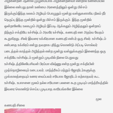
அழிகின்றன ஆனால் முழுமையாக அழிகின்றனவா என்றால் உண்மையில்
இல்லை என்பது தான் உண்மை அனைத்திலும் ஒன்று மிச்சம்
இருக்கும்இந்த உலகம் அழியும் பொழுதும் மூன்று வஸ்துகளாகிய நிலம் நீர்
நெருப்பு இந்த மூன்றில் ஒன்று மிச்சம் இருக்கும். இந்த மூன்றில்
ஒன்றாலேயே உலகமும் அழியும் இப்படி ஆக்கலும் அழித்தலும் ஒன்றாய்
நிற்கும் சக்தியே உச்சிஷ்டம் அவரே உச்சிஷ்ட கணபதி என அதர்வ வேதம்
கூறுகிறது. சிலர் இவரை உக்கிரமான கணபதி என்பர் ஒரு சிலர். உச்சிஷ்டம்
என்பதை உக்கிரம் என்று தவறாக புரிந்து கொண்டு அப்படி சொல்வர்
படைத்தல் காத்தல் அழித்தல் என்ற மூன்று வஸ்துக்களும் இணைந்த ஒரு
சக்தியே உச்சிஷ்டம் மூன்றும் முடிவில் நிலை பெறுவது
உச்சிஷ்டத்திலேயேசிவன் பிரம்மா விஷ்ணு என்ற மூன்று சக்தியின்
முத்தொழிலையும் உடையவர். மாந்த்ரீகம் மற்றும் ஜோதிடர்களுக்கு
முக்காலத்தையும் உணர வைப்பவர் சரியாக ஜோதிடம் கற்காதவர் கூட
உச்சிஷ்ட உபாசனை மூலம் நல்ல சரியான பலனை கூற முடியும் மாந்த்ரீகத்தில்
இவரை கொண்டு செய்ய முடியாத காரியங்களே இல்லை
மூல
கணபதி சிலை