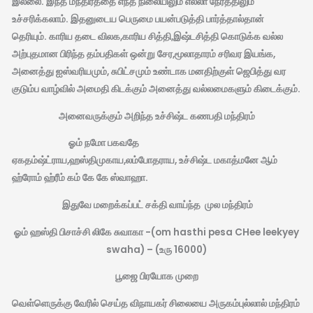
இல்லை. இந்த மந்திரத்தை எந்த நிலையிலும் எல்லா நேரத்திலும்
உச்சரிக்கலாம். இதனுடைய பெருமை பயன்படுத்தி பார்த்தால்தான்
தெரியும். காரிய தடை விலக,காரிய சித்தி,இஷ்டசித்தி கொடுக்க வல்ல
அற்புதமான பிரிந்த தம்பதிகள் ஒன்று சேர,மூலாதாரம் சரிவர இயங்க,
அனைத்து ஐஸ்வரியமும், சுபிட்சமும் உண்டாக மனதிற்குள் ஜெபித்து வர
குடும்ப வாழ்வில் அமைதி கிடக்கும் அனைத்து வல்லமைகளும் கிடைக்கும்.
அனைவருக்கும் அறிந்த உச்சிஷ்ட கணபதி மந்திரம்
ஓம் நமோ பகவதே
ஏகதம்ஷ்ட்ராய,ஹஸ்திமுகாய,லம்போதராய, உச்சிஷ்ட மகாத்மனே ஆம்
ஹ்ரோம் ஹ்ரீம் கம் கே கே ஸ்வாஹா.
இதுவே மறைக்கப்பட் சக்தி வாய்ந்த முல மந்திரம்
ஓம் ஹஸ்தி பிசாச்சி லிகே சுவாகா -(om hasthi pesa CHee leekyey
swaha) – (உரு 16000)
பூஜை பிரயோக முறை
வெள்ளெருக்கு வேரில் செய்த விநாயகர் சிலையை அருகம்புல்லால் மந்திரம்